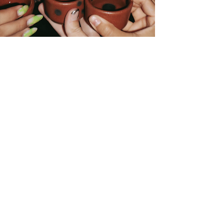
CATA DE MEZCALES
PRESENTAMOS UN CUIDADA SELECCIÓN DE
MEZCALES PROVENIENTES DE LA REGIÓN. CADA
UNO CON UNA SABOR QUE NOS CUENTA LA
HISTORIA DE LAS MANOS DE QUIENES TRABAJARON
LA TIERRA.
>
MÁS INFO